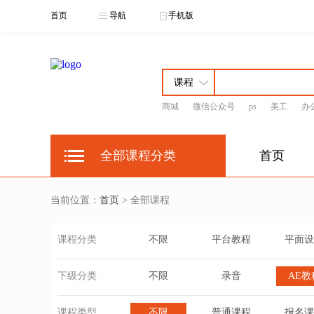
首页
导航
手机版
商城
微信公众号
ps
美工
办
全部课程分类
首页
当前位置：
首页
> 全部课程
课程分类
不限
平台教程
平面设
下级分类
不限
录音
AE教
课程类型
不限
普通课程
报名课