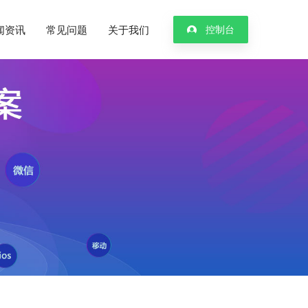
闻资讯
常见问题
关于我们
控制台