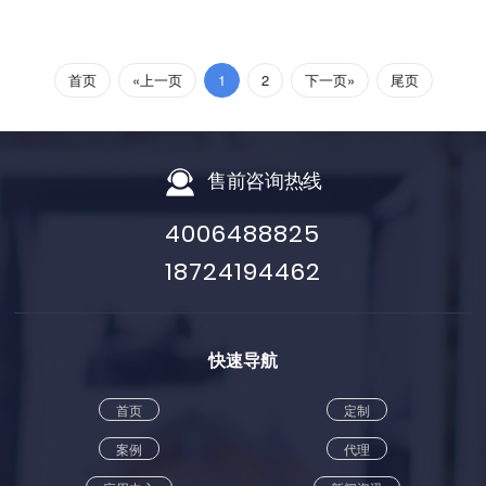
首页
«上一页
1
2
下一页»
尾页
售前咨询热线
4006488825
18724194462
快速导航
首页
定制
案例
代理