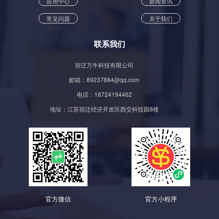
应用中心
新闻资讯
常见问题
关于我们
联系我们
宿迁万牛科技有限公司
邮箱：89237884@qq.com
电话：18724194462
地址：江苏宿迁经济开发区西交科技园8楼
官方微信
官方小程序